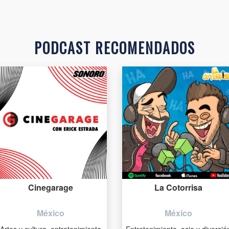
PODCAST RECOMENDADOS
Cinegarage
La Cotorrisa
México
México
Artes y cultura, entretenimiento
Entretenimiento, ocio y diversió