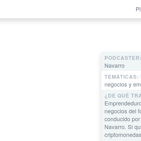
P
PODCASTER
Navarro
TEMÁTICAS:
negocios y em
¿DE QUÉ TR
Emprendeduros
negocios del f
conducido por
Navarro. Si q
criptomonedas