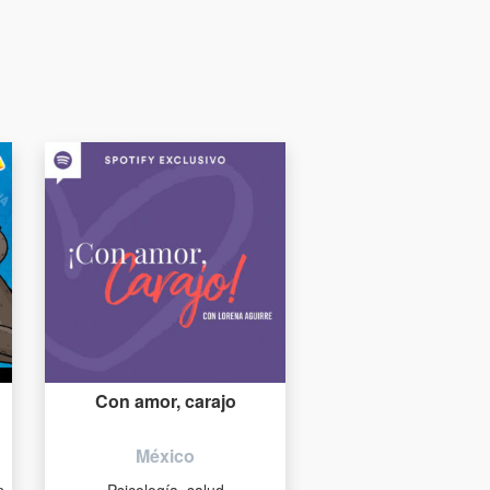
Con amor, carajo
México
n
Psicología, salud