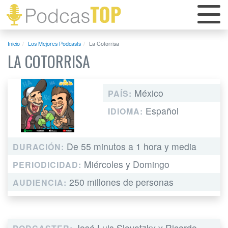
Inicio
Los Mejores Podcasts
La Cotorrisa
LA COTORRISA
México
PAÍS:
Español
IDIOMA:
De 55 minutos a 1 hora y media
DURACIÓN:
Miércoles y Domingo
PERIODICIDAD:
250 millones de personas
AUDIENCIA:
José Luis Slovotzky y Ricardo