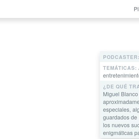
P
PODCASTER
TEMÁTICAS:
entretenimient
¿DE QUÉ TR
Miguel Blanco 
aproximadamen
especiales, al
guardados de la
los nuevos su
enigmáticas pa