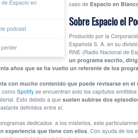
 de Espacio en
caso de
Espacio en Blanc
Sobre Espacio el P
ste podcast
Producido por la Corporació
Española S. A. en su divisió
 perder
RNE (Radio Nacional de E
un programa escrito, diri
nta años que se ha vuelto un referente de los progr
nta con mucho contenido que puede revisarse en el si
as como
Spotify
se encuentran solo los capítulos emitidos 
terial. Esto debido a que
suelen subirse dos episodio
stante definidos entre sí.
programas dedicados a los misterios, este particularme
an experiencia que tiene con ellos
. Con ayuda de los e