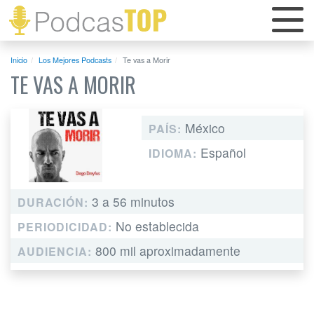
Inicio
Los Mejores Podcasts
Te vas a Morir
TE VAS A MORIR
México
PAÍS:
Español
IDIOMA:
3 a 56 minutos
DURACIÓN:
No establecida
PERIODICIDAD:
800 mil aproximadamente
AUDIENCIA: